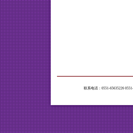
联系电话：0551-65635226 0551