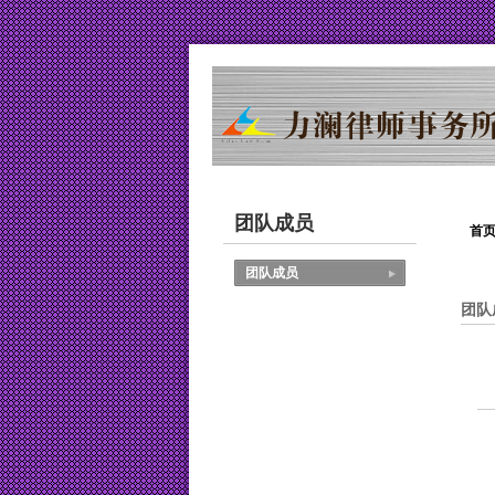
团队成员
首
团队成员
团队